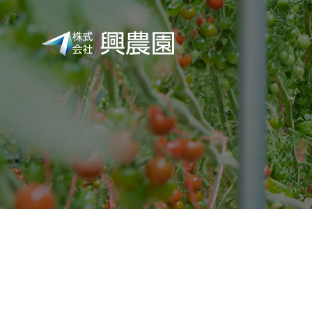
株
式
会
社
興
農
園