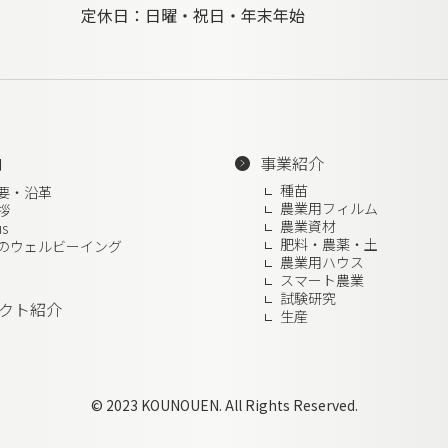
定休日：日曜・祝日・年末年始
内
事業紹介
種苗
要・沿革
農業用フィルム
拶
農業資材
us
肥料・農薬・土
のウェルビーイング
農業用ハウス
スマート農業
試験研究
クト紹介
生産
© 2023 KOUNOUEN. All Rights Reserved.