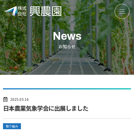
株
式
会
News
社
興
お知らせ
農
園
2025.03.16
日本農業気象学会に出展しました
取り組み