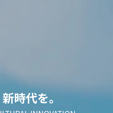
、
新時代を。