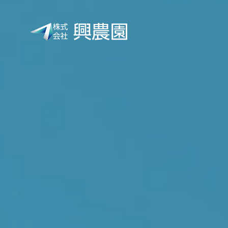
株
式
会
社
興
農
園