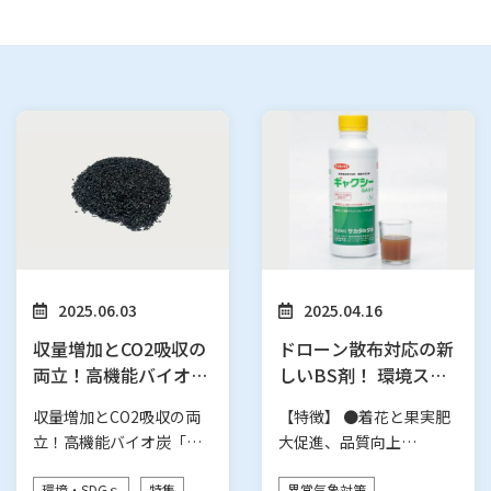
2025.06.03
2025.04.16
収量増加とCO2吸収の
ドローン散布対応の新
両立！高機能バイオ炭
しいBS剤！ 環境スト
「宙炭」（そらたん）
レスを緩和し、作物の
収量増加とCO2吸収の両
【特徴】 ●着花と果実肥
品質・収量をUP!
立！高機能バイオ炭「宙
大促進、品質向上
炭」（そらたん） 【特
「GAXY」の処理でポリア
環境・SDGｓ
特集
異常気象対策