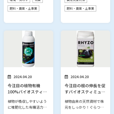
長】 宙炭（…
ミンの生産を…
肥料・農薬・土事業
肥料・農薬・土事業
2024.04.20
2024.04.20
今注目の植物有機
今注目の根の伸長を促
100%バイオスティミ
すバイオスティミュラ
ュラント資材 ボンバ
ント資材 ライゾー
植物が吸収しやすいよう
植物由来の天然資材で株
ルディア
に堆肥化した有機活力液
元をしっかり！ぐらつか
肥！ 【特長】 ●スペイ
ず安定。 【特徴】 ●スペ