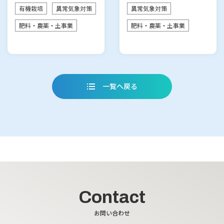
有機栽培
異常気象対策
異常気象対策
ン・キミテッ…
イン・キミ…
肥料・農薬・土事業
肥料・農薬・土事業
一覧へ戻る
Contact
お問い合わせ