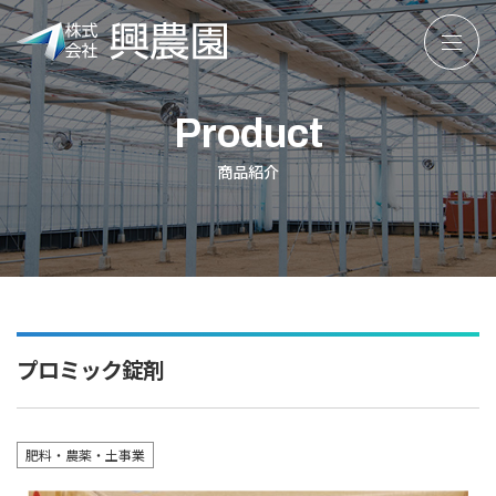
株
式
会
Product
社
興
商品紹介
農
園
プロミック錠剤
肥料・農薬・土事業