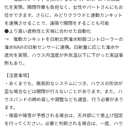
化を実現。開閉作業も負担なく、女性やパートさんにもお
任せできます。さらに、みどりクラウドと連動カンキット
を連携させることで、遠隔で開閉をすることも可能
●より高い遮熱性と天候に合わせた自動化
→ 電動カンキットを日射比例潅水制御コントローラーの
潅水NAVIの日射センサーに連携。日射量に応じた潅水や
遮光を実現、ハウス内温度が外気温以下に下がった実証事
例もあり。
【注意事項】
・あくまでも、簡易的なシステムにつき、ハウスの形状が
歪な場合などは開閉が行えないことがあります。また、ハ
ウスバンドの締め直しや調整なども適宜、行う必要があり
ます。
・強風や降雪が予想される場合は、天井部にて巻上げ固定
を行ってください。必要と判断される場合は、一度、ハウ