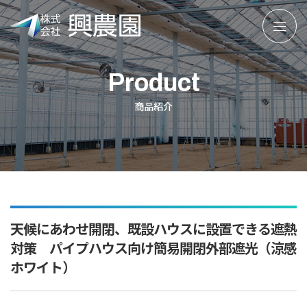
株
式
会
Product
社
興
商品紹介
農
園
天候にあわせ開閉、既設ハウスに設置できる遮熱
対策 パイプハウス向け簡易開閉外部遮光（涼感
ホワイト）