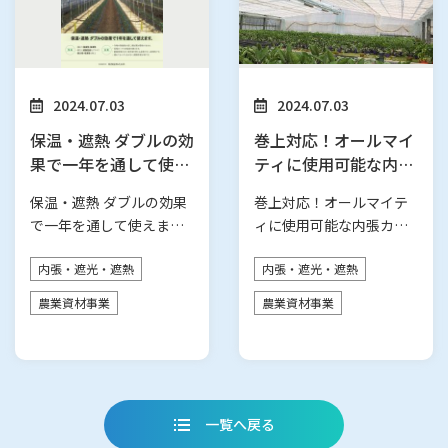
2024.07.03
2024.07.03
保温・遮熱 ダブルの効
巻上対応！オールマイ
果で一年を通して使え
ティに使用可能な内張
ます。 マリエース遮
カーテン！ ダイオカ
保温・遮熱 ダブルの効果
巻上対応！オールマイテ
熱＋
ムファイン
で一年を通して使えま
ィに使用可能な内張カー
す。 【特長】 ・優れた保
テン！ 【特長】 ●遮光/
内張・遮光・遮熱
内張・遮光・遮熱
温性・除湿…
保温兼用(…
農業資材事業
農業資材事業
一覧へ戻る