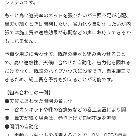
システムです。
もっと高い遮光率のネットを張りたいが日照不足が心配、
曇天が続くときは開閉したい、省力化や自動化したいが内
張では施工費や遮熱効果が心配などの声にお応えできるか
もしれません。
予算や用途に合わせて、既存の機器と組み合わせること
で、高い遮熱性、天候に合わせた自動化、省力化を図れる
だけでなく、既設のパイプハウスに設置でき、自主施工で
きるため、総工費を予算も抑えることが可能です。
【組み合わせの一例】
●天候にあわせた開閉の省力化
→ 谷カンキットや緑の谷換気などの巻上装置により開
閉。曇天が続く場合は、巻き上げて日照不足を軽減。
●開閉の自動化
→ 電動カンキットを採用することで、ON、OFFの自動