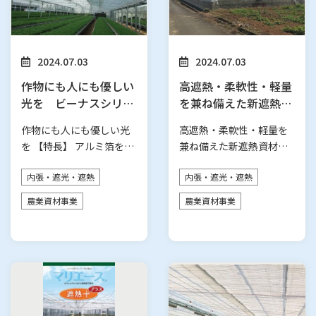
2024.07.03
2024.07.03
作物にも人にも優しい
高遮熱・柔軟性・軽量
光を ビーナスシリー
を兼ね備えた新遮熱資
ズ（ハウス内張りカー
材 ふあふあホワイト
作物にも人にも優しい光
高遮熱・柔軟性・軽量を
テン）
プラス™
を 【特長】 アルミ箔を用
兼ね備えた新遮熱資材
いた遮熱性の高い「ビー
【特長】 ・果菜類、軟弱
内張・遮光・遮熱
内張・遮光・遮熱
ナスラッセ…
野菜、花卉類…
農業資材事業
農業資材事業