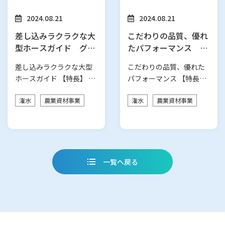
2024.08.21
2024.08.21
差し込みラクラクな大
こだわりの品質、優れ
型ホースガイド グラ
たパフォーマンス サ
コロ RH-280/280SU
ンプレーンホース
差し込みラクラクな大型
こだわりの品質、優れた
ホースガイド 【特長】 ●
パフォーマンス 【特長】
大型の回転ローラーがホ
・篤農家も認める違いが
潅水
農業資材事業
潅水
農業資材事業
ースの引き…
わかる最高…
一覧へ戻る