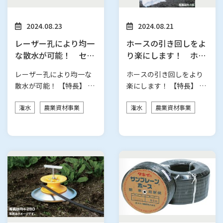
2024.08.23
2024.08.21
レーザー孔により均一
ホースの引き回しをよ
な散水が可能！ セフ
り楽にします！ ホー
ティ灌水チューブ
ススルー Rシリーズ
レーザー孔により均一な
ホースの引き回しをより
散水が可能！ 【特長】 作
楽にします！ 【特長】 ●
物の水やりを簡略化！ 充
ガイド部の曲線は、ホー
潅水
農業資材事業
潅水
農業資材事業
実した規…
スがはずれ…