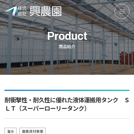
株
式
会
Product
社
興
商品紹介
農
園
耐衝撃性・耐久性に優れた液体運搬用タンク Ｓ
ＬＴ（スーパーローリータンク）
潅水
農業資材事業