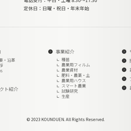
電話受付：平日・土曜 8:30～17:30
定休日：日曜・祝日・年末年始
内
事業紹介
種苗
要・沿革
農業用フィルム
拶
農業資材
us
肥料・農薬・土
農業用ハウス
スマート農業
クト紹介
試験研究
生産
© 2023 KOUNOUEN. All Rights Reserved.