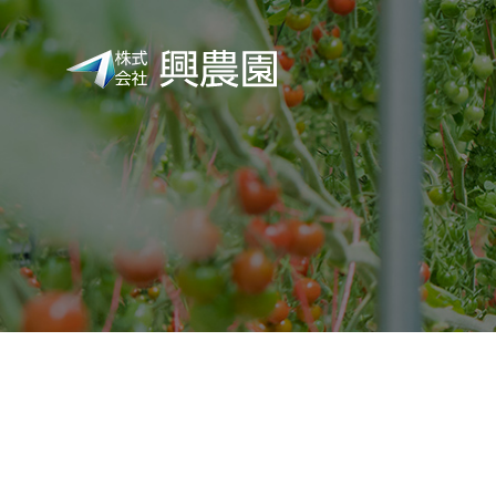
株
式
会
社
興
農
園